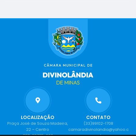
LOCALIZAÇÃO
CONTATO
Praça José de Souza Madeira,
(33)99102-1708
22 – Centro
camaradivinolandia@yahoo.c
CEP: 39735-000
om.br