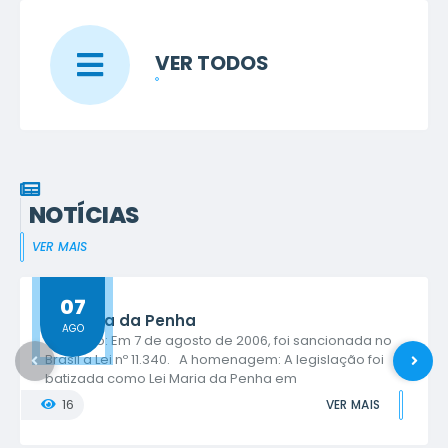
VER TODOS
NOTÍCIAS
VER MAIS
07
Lei Maria da Penha
AGO
O evento: Em 7 de agosto de 2006, foi sancionada no
Brasil a Lei nº 11.340. A homenagem: A legislação foi
batizada como Lei Maria da Penha em
reconhecimento à luta da farmacêutica cearense
16
VER MAIS
Maria da Penha Maia Fernandes. A mudança
legislativa: Antes da lei, agressões domésticas eram